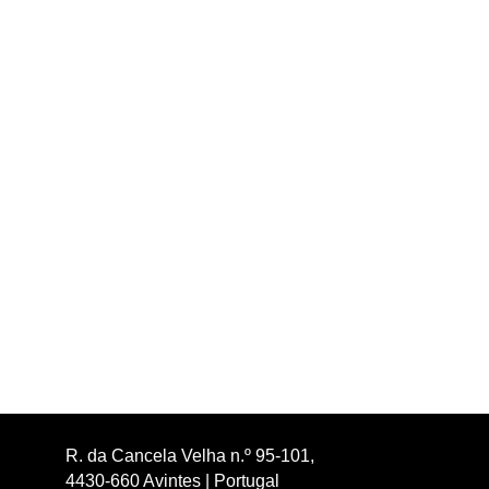
R. da Cancela Velha n.º 95-101,
4430-660 Avintes | Portugal